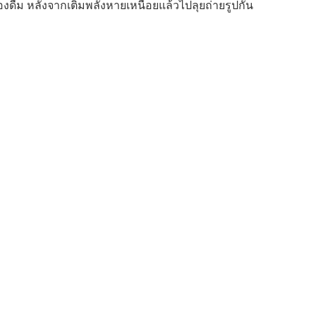
งดื่ม หลังจากเติมพลังหายเหนื่อยแล้วไปลุยถ่ายรูปกัน