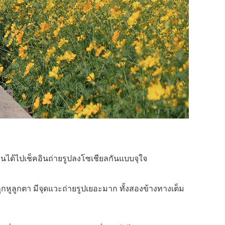
อนได้ไปเช็คอินถ่ายรูปลงโซเชียลกันแบบจุใจ
หูลูกตา มีจุดแวะถ่ายรูปเยอะมาก ทั้งสองข้างทางเต็ม