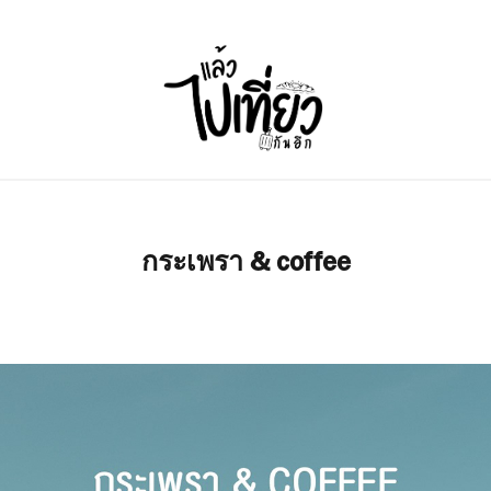
กระเพรา & coffee