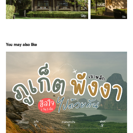
You may also like