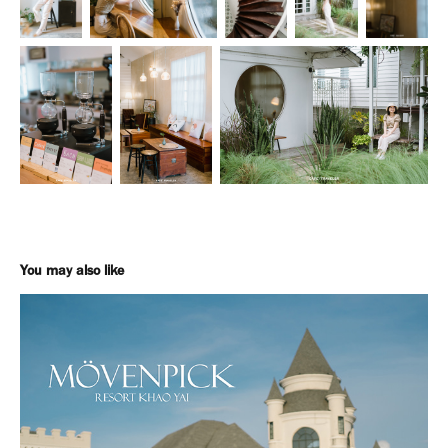
You may also like