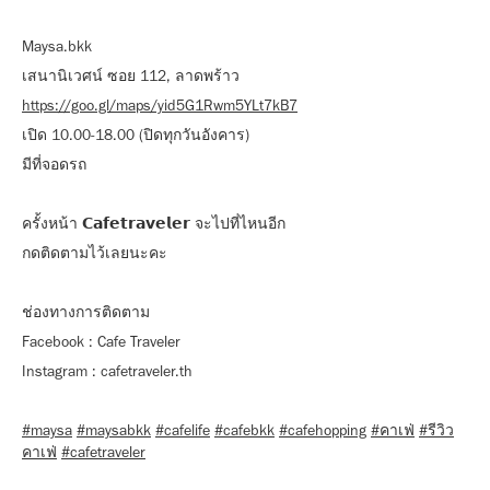
Maysa.bkk
เสนานิเวศน์ ซอย 112, ลาดพร้าว
https://goo.gl/maps/yid5G1Rwm5YLt7kB7
เปิด 10.00-18.00 (ปิดทุกวันอังคาร)
มีที่จอดรถ
ครั้งหน้า 𝗖𝗮𝗳𝗲𝘁𝗿𝗮𝘃𝗲𝗹𝗲𝗿 จะไปที่ไหนอีก
กดติดตามไว้เลยนะคะ
ช่องทางการติดตาม
Facebook : Cafe Traveler
Instagram : cafetraveler.th
#maysa
#maysabkk
#cafelife
#cafebkk
#cafehopping
#คาเฟ่
#รีวิว
คาเฟ่
#cafetraveler