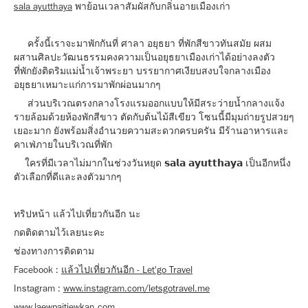
sala ayutthaya
พาย้อนเวลาสัมผัสกับกลิ่นอายเมืองเก่า
ครั้งนี้เราจะมาพักกันที่ ศาลา อยุธยา ที่พักสีขาวทันสมัย ผสม
ผสานศิลปะวัฒนธรรมคงความเป็นอยุธยาเมืองเก่าได้อย่างลงตัว
ที่พักยังติดริมแม่น้ำเจ้าพระยา บรรยากาศเงียบสงบใจกลางเมือง
อยุธยาเหมาะแก่การมาพักผ่อนมากๆ
ส่วนบริเวณตรงกลางโรงแรมออกแบบให้มีสระว่ายน้ำกลางแจ้ง
รายล้อมด้วยห้องพักสีขาว ตัดกับต้นไม้สีเขียว โซนนี้มีมุมถ่ายรูปสวยๆ
เยอะมาก ยังพร้อมสิ่งอำนวยความสะดวกครบครัน มีร้านอาหารและ
คาเฟ่ภายในบริเวณที่พัก
ใครที่มีเวลาไม่มากในช่วงวันหยุด 𝘀𝗮𝗹𝗮 𝗮𝘆𝘂𝘁𝘁𝗵𝗮𝘆𝗮 เป็นอีกหนึ่ง
ตัวเลือกที่ดีและลงตัวมากๆ
ทริปหน้า แล้วไปเที่ยวกันอีก นะ
กดติดตามไว้เลยนะคะ
ช่องทางการติดตาม
Facebook :
แล้วไปเที่ยวกันอีก - Let'go Travel
Instagram :
www.instagram.com/letsgotravel.me
www.laewpaitiewkan.com