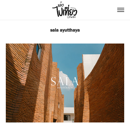
sala ayutthaya