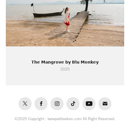
𝗧𝗵𝗲 𝗠𝗮𝗻𝗴𝗿𝗼𝘃𝗲 𝗯𝘆 𝗕𝗹𝘂 𝗠𝗼𝗻𝗸𝗲𝘆
2025
©2025 Copyright :
laewpaitiewkan.com
All Right Reserved.