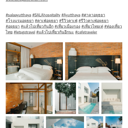
#salaayutthaya
#SALAhospitality
#Ayutthaya
#ศาลาอยุธยา
#โรงแรมอยุธยา
#คาเฟ่อยุธยา
#รีวิวคาเฟ่
#รีวิวคาเฟ่อยุธยา
#อยุธยา
#แล้วไปเที่ยวกันอีก
#เที่ยวเมืองรอง
#เที่ยวไทยเท่
#ท่องเที่ยว
ไทย
#letsgotravel
#แล้วไปเที่ยวกันอีกนะ
#cafetraveler